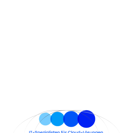
Mit ibeco läuft Ihre IT reibungslos und 
effizient. Seit 2006 bieten wir 
maßgeschneiderte Managed Services 
dank unseres eigenen, innovativen 
Rechenzentrums an, welches Kosten 
senkt, Risiken minimiert und Ihre IT 
zukunftssicher macht.
Mehr erfahren