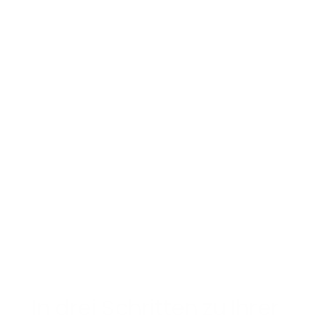
Kunden vom 
KMU-Segment 
bis hin zum 
gehobenen 
Mittelstand.
In drei Schritten zu Ihrer 