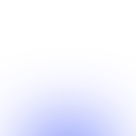
hochwertige Komponenten und 
komplette Anlagen für die IP-basierte 
Telefonie
Systemhaus
Consulting, Softwarelösungen, 
Hardware, individuelle 
Softwareentwicklung, 360° IT-Service 
in effizientester Form