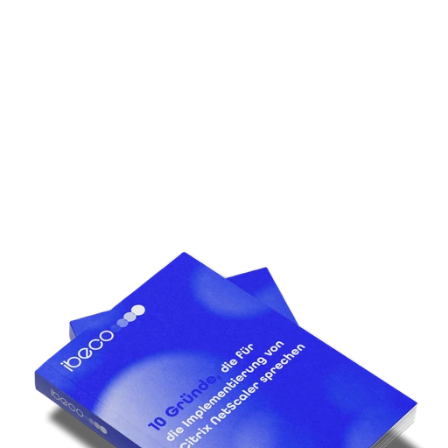
01.09.2025
Microsoft Software auf Mac 
nutzen: Warum Ihr 
Unternehmen eine flexible 
Cloud-Revolution braucht
Lesen Sie unseren kompletten Blogbeitrag zu 
diesem Thema.