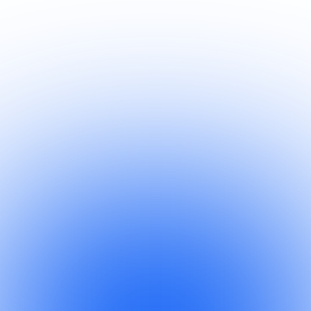
Kosten schießen in die Höhe
Unvorhersehbare IT-Ausgaben 
erschweren die Budgetplanung.
Skalierbarkeit nicht vorhanden
IT-Infrastruktur kann nicht flexibel an 
wachsende oder schrumpfende 
Anforderungen angepasst werden.