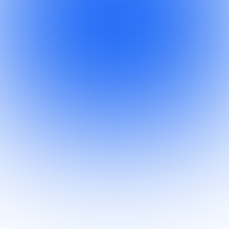
Kein IT-Experte vorhanden
Mangel an qualifiziertem IT-Personal 
führt zu Überlastung und 
Effizienzverlust.
Aufrechterhaltung einer 
sauberen und sicheren IT-
Umgebung
Der Wechsel zu einer Cloud-basierten 
Infrastruktur kann den Aufwand für die 