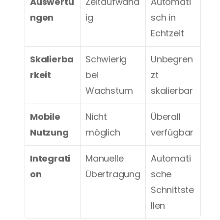
Auswertu
Zeitaufwänd
Automati
ngen
ig
sch in 
Echtzeit
Skalierba
Schwierig 
Unbegren
rkeit
bei 
zt 
Wachstum
skalierbar
Mobile 
Nicht 
Überall 
Nutzung
möglich
verfügbar
Integrati
Manuelle 
Automati
on
Übertragung
sche 
Schnittste
llen