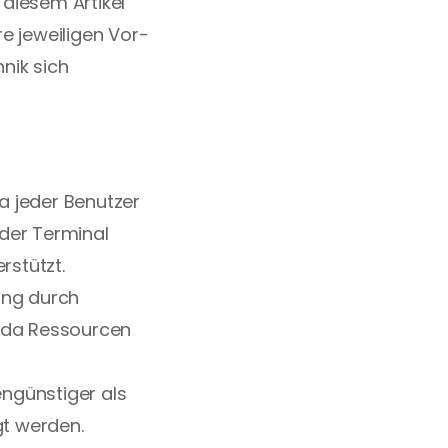
 diesem Artikel 
e jeweiligen Vor- 
ik sich 
da jeder Benutzer 
der Terminal 
rstützt.
ung durch 
, da Ressourcen 
engünstiger als 
gt werden.