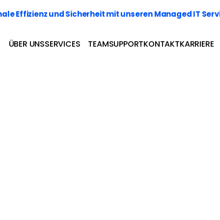
le Effizienz und Sicherheit mit unseren Managed IT Serv
ÜBER UNS
SERVICES
TEAM
SUPPORT
KONTAKT
KARRIERE