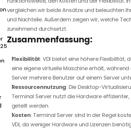
Funktionsweise, den Kosten und der Flexibilität. In
on 
vergleichen wir beide Ansätze und beleuchten ihr
und Nachteile. Außerdem zeigen wir, welche Techn
zunehmend durchsetzt.
Zusammenfassung: 
r 
025
Flexibilität
: VDI bietet eine höhere Flexibilität, 
n 
eine eigene virtuelle Maschine erhält, während 
Server mehrere Benutzer auf einem Server unte
Ressourcennutzung
: Die Desktop-Virtualisier
Terminal Server nutzt die Hardware effizienter
 
g
geteilt werden.
Kosten
: Terminal Server sind in der Regel kost
VDI, da weniger Hardware und Lizenzen benöti