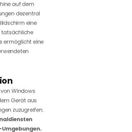
chine auf dem 
ungen dezentral 
gespeichert sind. Der Benutzer sieht auf seinem Bildschirm eine 
 tatsächliche 
 ermöglicht eine 
erwendeten 
ion
n von Windows 
edem Gerät aus 
en zuzugreifen. 
aldiensten 
er-Umgebungen.