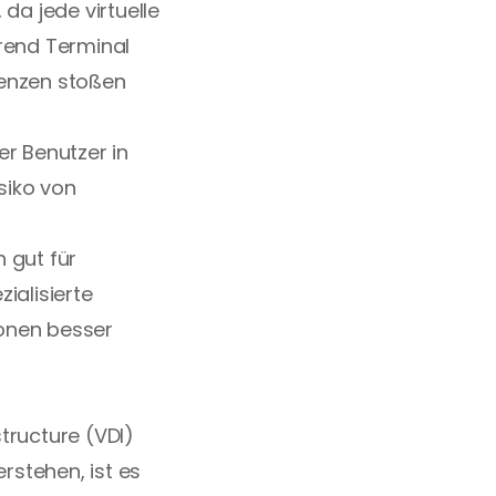
 da jede virtuelle 
end Terminal 
renzen stoßen 
er Benutzer in 
iko von 
 gut für 
alisierte 
onen besser 
ructure (VDI) 
stehen, ist es 