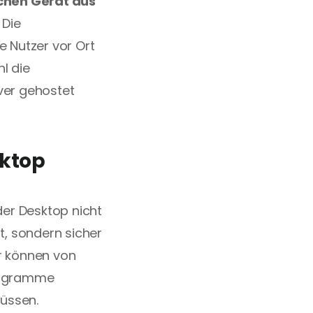
hen Gerät aus 
Die 
 Nutzer vor Ort 
 die 
er gehostet 
ktop 
der Desktop nicht 
lokal auf dem Computer des Nutzers gespeichert, sondern sicher 
r können von 
rogramme 
müssen. 