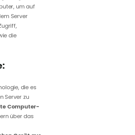
uter, um auf 
em Server 
griff, 
ie die 
: 
ologie, die es 
n Server zu 
hte Computer-
rn über das 