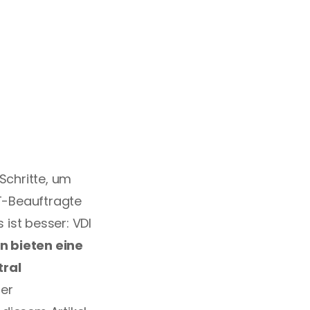
Schritte, um 
T-Beauftragte 
st besser: VDI 
 bieten eine 
ral 
er 