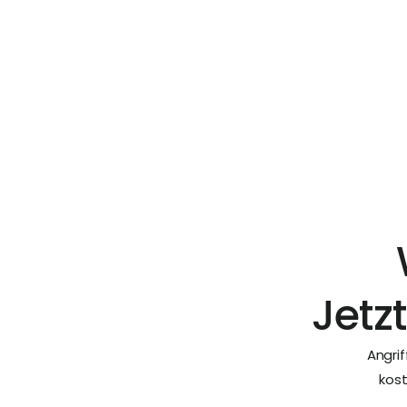
gewährleisten.
Postfachgrößen
genug Speiche
Jetz
Angrif
kost