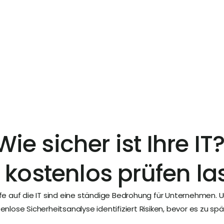
 bis 50 GB: Profitieren Sie von großzügigen Postfa
rplatz für umfangreiche E-Mail-Korrespondenz biet
Wie sicher ist Ihre IT?
t kostenlos prüfen la
fe auf die IT sind eine ständige Bedrohung für Unternehmen. U
enlose Sicherheitsanalyse identifiziert Risiken, bevor es zu spät