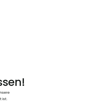
chgrößen, die 
en.
 
ssen!
nsere 
 ist.