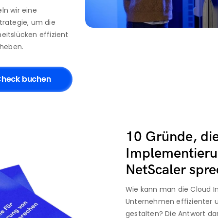
 wir eine 
ategie, um die 
heitslücken effizient 
eheben.
-Check buchen
10 Gründe, die 
Implementierun
NetScaler spr
Wie kann man die Cloud Inf
Unternehmen effizienter u
gestalten? Die Antwort dar