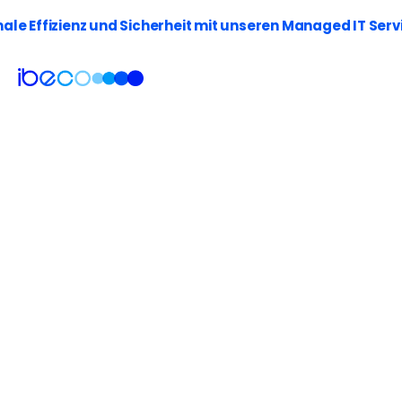
le Effizienz und Sicherheit mit unseren Managed IT Serv
Whitepaper Download
Geben Sie Ihre Daten ein und 
erhalten Sie automatisch unser 
Whitepaper per E-Mail.