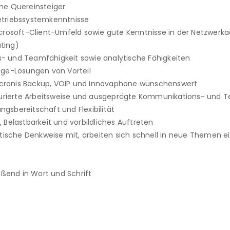
ne Quereinsteiger
triebssystemkenntnisse
crosoft-Client-Umfeld sowie gute Kenntnisse in der Netzwerkad
ting)
 und Teamfähigkeit sowie analytische Fähigkeiten
age-Lösungen von Vorteil
 Acronis Backup, VOIP und Innovaphone wünschenswert 
kturierte Arbeitsweise und ausgeprägte Kommunikations- und 
ungsbereitschaft und Flexibilität
 Belastbarkeit und vorbildliches Auftreten
ytische Denkweise mit, arbeiten sich schnell in neue Themen e
eßend in Wort und Schrift